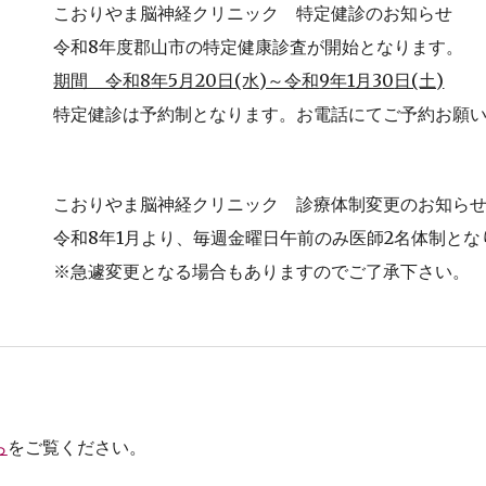
こおりやま脳神経クリニック 特定健診のお知らせ
令和
8
年度郡山市の特定健康診査が開始となります。
期間 令和
8
年5月20日(水)～令和
9
年1月3
0
日(土)
特定健診は予約制となります。お電話にてご予約お願
こおりやま脳神経クリニック
診療体制変更
のお知ら
令和8年1月より、毎週金曜日午前のみ医師2名体制とな
※急遽変更となる場合もありますのでご了承下さい。
ら
をご覧ください。