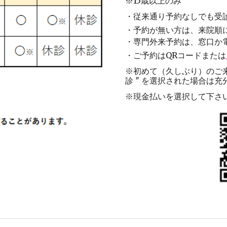
※15歳以上のみ
・
従来通り予約なしでも受
・
予約が無い方
は、来院順
・専門外来予約は
、
窓口
か
・
ご予約はQRコードまたは
※初めて（久しぶり）のご来院
診 ″ を選択された場合は
※現金払いを選択して下さ