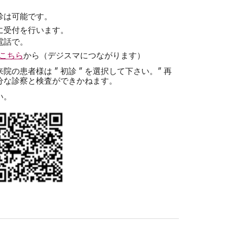
診は可能です。
に
受付
を行います。
電話
で
。
こちら
から（デジスマにつながります）
の患者様は ″ 初診 ″ を選択して下さい。″ 再
充分な診察と検査ができ
かねます
。
い。